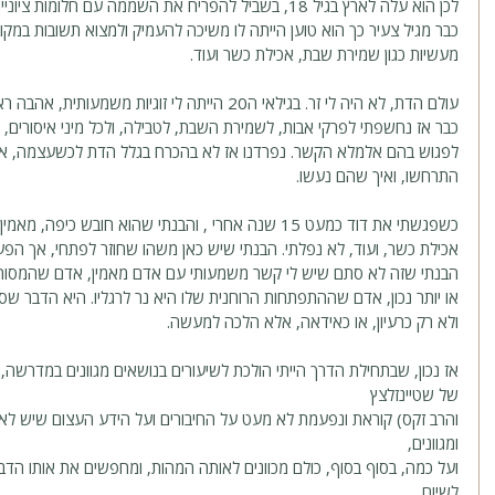
לכן הוא עלה לארץ בגיל 18, בשביל להפריח את השממה עם חלומות ציוניים גדולים ותוך כדי גם התחזק.
כבר מגיל צעיר כך הוא טוען הייתה לו משיכה להעמיק ולמצוא תשובות במקור
מעשיות כגון שמירת שבת, אכילת כשר ועוד.
עולם הדת, לא היה לי זר. בגילאי ה20 הייתה לי זוגיות משמעותית, אהבה ראשונה, עם בחור שחזר בתשובה.
כבר אז נחשפתי לפרקי אבות, לשמירת השבת, לטבילה, ולכל מיני איסורים, ה
לפגוש בהם אלמלא הקשר. נפרדנו אז לא בהכרח בגלל הדת לכשעצמה, אלא
התרחשו, ואיך שהם נעשו.
כשפגשתי את דוד כמעט 15 שנה אחרי , והבנתי שהוא חובש כי
אכילת כשר, ועוד, לא נפלתי. הבנתי שיש כאן משהו שחוזר לפתחי, אך הפע
הבנתי שזה לא סתם שיש לי קשר משמעותי עם אדם מאמין, אדם שהמסורת
או יותר נכון, אדם שההתפתחות הרוחנית שלו היא נר לרגליו. היא הדבר שסביב
ולא רק כרעיון, או כאידאה, אלא הלכה למעשה.
אז נכון, שבתחילת הדרך הייתי הולכת לשיעורים בנושאים מגוונים במדרשה,
של שטיינזלצץ
והרב זקס) קוראת ונפעמת לא מעט על החיבורים ועל הידע העצום שיש לאנ
ומגוונים, 
ועל כמה, בסוף בסוף, כולם מכוונים לאותה המהות, ומחפשים את אותו הדבר-
לשיום. 