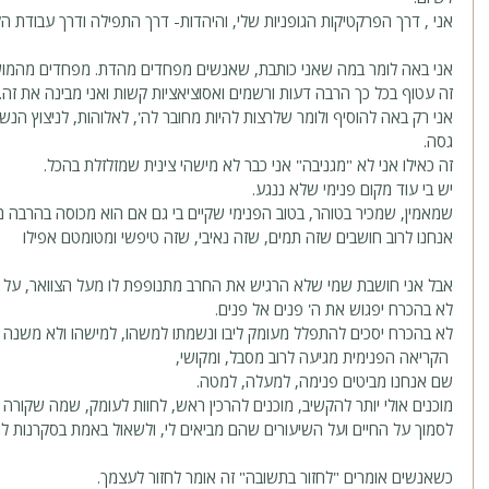
אני , דרך הפרקטיקות הגופניות שלי, והיהדות- דרך התפילה ודרך עבודת הל
אני באה לומר במה שאני כותבת, שאנשים מפחדים מהדת. מפחדים מהמוש
זה עטוף בכל כך הרבה דעות ורשמים ואסוציאציות קשות ואני מבינה את זה. 
אני רק באה להוסיף ולומר שלרצות להיות מחובר לה', לאלוהות, לניצוץ הנש
גסה.
זה כאילו אני לא "מגניבה" אני כבר לא מישהי צינית שמזלזלת בהכל. 
יש בי עוד מקום פנימי שלא ננגע. 
שמאמין, שמכיר בטוהר, בטוב הפנימי שקיים בי גם אם הוא מכוסה בהרבה מ
אנחנו לרוב חושבים שזה תמים, שזה נאיבי, שזה טיפשי ומטומטם אפילו
אבל אני חושבת שמי שלא הרגיש את החרב מתנופפת לו מעל הצוואר, על
לא בהכרח יפגוש את ה' פנים אל פנים. 
לא בהכרח יסכים להתפלל מעומק ליבו ונשמתו למשהו, למישהו ולא משנה ל
 הקריאה הפנימית מגיעה לרוב מסבל, ומקושי, 
שם אנחנו מביטים פנימה, למעלה, למטה. 
מוכנים אולי יותר להקשיב, מוכנים להרכין ראש, לחוות לעומק, שמה שקורה
לסמוך על החיים ועל השיעורים שהם מביאים לי, ולשאול באמת בסקרנות למ
כשאנשים אומרים "לחזור בתשובה" זה אומר לחזור לעצמך. 