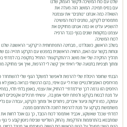
שלנו עם כוח המשיכה ולקשר העמוק שלנו 
עם בסיס תמיכה. המושג הזה מעלה את 
השאלה כמה אנחנו "נותנים" את עצמנו? 
מתמסרים לקרקע, נותנים לכוח המשיכה 
להשפיע עלינו או כמה אנחנו מחזיקים את 
עצמנו במקומות שונים בגוף כנגד הרפיה 
לכוח המשיכה. 
בשלב הראשון, כשנולדנו , מבחינה התפתחותית ה"קרקע" הראשונה שלנו הי
ונוחות בקשר עם האם, החוויה הראשונית במפגש עם הקרקע תהייה גם של
תהליך החקירה שלי את מושג ה"התקרקעות" התחיל בתקופה בה למדתי בסמי
ומתוך תצפיות בתנועה שלי ראיתי איך קשה לי להרפות, ואיך אני מחזיקה מת
הבנתי שחוסר היכולת שלי להרפות ולאפשר למשקל הגוף שלי להשתחרר כ
מהיחסים האמביוולנטיים שהיו לי עם אימי, בהם הרגשתי כנראה באופן לא מ
היחסים הזו גרמה לכך ש"למדתי" להחזיק את עצמי, באופן בלתי תלוי, במחי
על מנת לבטוח בקרקע ולפתח יחסי אמון בה,  עשיתי תרגילים אקטיביים לש
עמוקה, כמו זריקות וניעור איברים, ניתורים אל ומתוך הקרקע, עבודה עם 
משתמשת בקרקע על מנת להרפות לתוכה ולהתרומם ממנה. 
למדתי שככל שאשקע, אכביד ואתמסר לכוח הכובד, כך גם אוכל לחוות את 
שמתבטא בהתרוממות והזדקפות. (החוק השלישי שניסח ניוטון קובע כי גוף 
הגוף השני מפעיל על הגוף הראשון כוח השווה בעוצמתו אך מנוגד בכיוונו. 