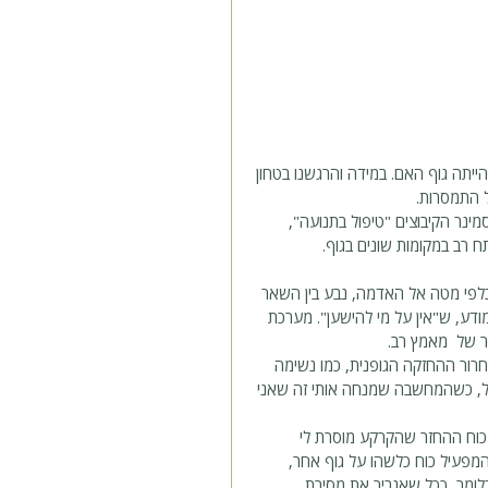
יתה גוף האם. במידה והרגשנו בטחון 
 התמסרות. 
נר הקיבוצים "טיפול בתנועה", 
ח רב במקומות שונים בגוף. 
לפי מטה אל האדמה, נבע בין השאר 
ודע, ש"אין על מי להישען". מערכת 
ר של  מאמץ רב. 
חרור ההחזקה הגופנית, כמו נשימה 
גליל, כשהמחשבה שמנחה אותי זה שאני 
כוח ההחזר שהקרקע מוסרת לי 
המפעיל כוח כלשהו על גוף אחר, 
כלומר, ככל שאגביר את מסירת 