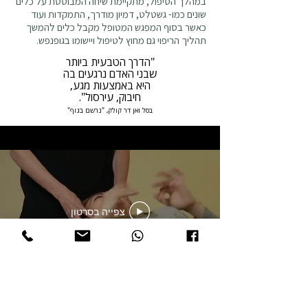
במהלך הטיפול, מתקיימת שיחה המבוססת על כלים
שונים כמו- גשטלט, דמיון מודרך, התמקדות ועוד
כאשר בסוף המפגש המטופל מקבל כלים להמשך
תהליך הריפוי גם מחוץ לטיפול ויישומו בגופנפש.
"הדרך הטבעית ביותר
שבני האדם נרגעים בה
היא באמצעות מגע,
חיבוק, עירסול".
בסל ואן דר קולק, "נרשם בגוף"
צפייה בסרטון