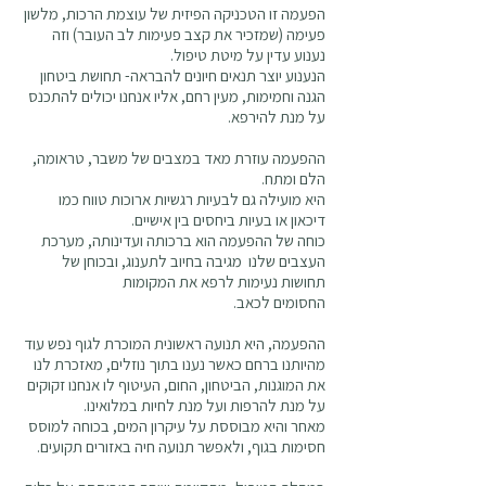
הפעמה זו הטכניקה הפיזית של עוצמת הרכות, מלשון
פעימה (שמזכיר את קצב פעימות לב העובר) וזה
נענוע עדין על מיטת טיפול.
הנענוע יוצר תנאים חיונים להבראה- תחושת ביטחון
הגנה וחמימות, מעין רחם, אליו אנחנו יכולים להתכנס
על מנת להירפא.
ההפעמה עוזרת מאד במצבים של משבר, טראומה,
הלם ומתח.
היא מועילה גם לבעיות רגשיות ארוכות טווח כמו
דיכאון או בעיות ביחסים בין אישיים.
כוחה של ההפעמה הוא ברכותה ועדינותה, מערכת
העצבים שלנו מגיבה בחיוב לתענוג, ובכוחן של
תחושות נעימות לרפא את המקומות
החסומים לכאב.
ההפעמה, היא תנועה ראשונית המוכרת לגוף נפש עוד
מהיותנו ברחם כאשר נענו בתוך נוזלים, מאזכרת לנו
את המוגנות, הביטחון, החום, העיטוף לו אנחנו זקוקים
על מנת להרפות ועל מנת לחיות במלואינו.
מאחר והיא מבוססת על עיקרון המים, בכוחה למוסס
חסימות בגוף, ולאפשר תנועה חיה באזורים תקועים.