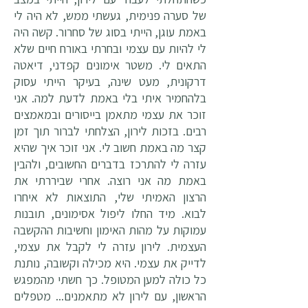
של סערה פנימית, געשתי ממש, לא היה לי
באמת עוגן, הייתי בסוג של סחרור. קשה היה
לי להיות עם עצמי ובחרתי באורח חיים שלא
התאים לי. משטר אימונים קפדני, דיאטה
דרקונית, מעט שינה, בעיקר הייתי עסוק
בלהחמיר איתי בלי באמת לדעת למה. אני
זוכר את עצמי מתאמן בייסורים ובמאמצים
רבים. בזכות לירון, הצלחתי לברור תוך זמן
קצר מה באמת חשוב לי. אני זוכר איך שהיא
עזרה לי להתרכז בדברים החשובים, ולהבין
באמת מה אני רוצה. אחרי שביררתי את
הרצון האמיתי שלי, התוצאות לא איחרו
לבוא. מיד החלו ליפול אסימונים, תובנות
עמוקות על מהות האימון וחשיבות ההקשבה
העצמית. לירון עזרה לי לקבל את עצמי,
לדייק את עצמי. היא מכילה וקשובה, נותנת
כל כולה למען המטופל. כך חשתי מהמפגש
הראשון, עם לירון לא מתאמנים... מטפלים