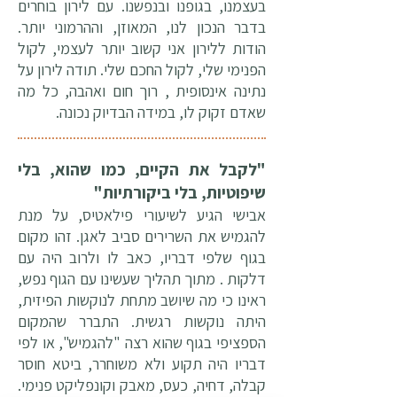
בעצמנו, בגופנו ובנפשנו. עם לירון בוחרים
בדבר הנכון לנו, המאוזן, וההרמוני יותר.
הודות ללירון אני קשוב יותר לעצמי, לקול
הפנימי שלי, לקול החכם שלי. תודה לירון על
נתינה אינסופית , רוך חום ואהבה, כל מה
שאדם זקוק לו, במידה הבדיוק נכונה.
"לקבל את הקיים, כמו שהוא, בלי
שיפוטיות, בלי ביקורתיות"
אבישי הגיע לשיעורי פילאטיס, על מנת
להגמיש את השרירים סביב לאגן. זהו מקום
בגוף שלפי דבריו, כאב לו ולרוב היה עם
דלקות . מתוך תהליך שעשינו עם הגוף נפש,
ראינו כי מה שיושב מתחת לנוקשות הפיזית,
היתה נוקשות רגשית. התברר שהמקום
הספציפי בגוף שהוא רצה "להגמיש", או לפי
דבריו היה תקוע ולא משוחרר, ביטא חוסר
קבלה, דחיה, כעס, מאבק וקונפליקט פנימי.