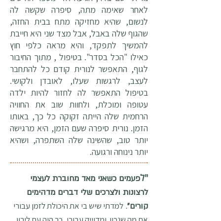
לאחר שאימה מתה, סיפרה שקשה לה
לנשום, שהיא מחזיקה מתח בבית החזה,
שהגוף שלה באבל, אבל מצד שני היא חייבת
להמשיך לתפקד, והיא מראה כלפי חוץ
כאילו "הכל בסדר". בטיפול , מתוך החיבור
לגוף, התאפשר לנורית קודם כל להתחבר
לעצב, לרגשות שעלו, לאובדן ולקושי.
בטיפול התאפשר לה לחזור להיות ילדה
עטופה ומוכלת, ולחוות שוב את החוויה
הרחמית שלה הייתה זקוקה כל כך, באותו
הזמן. נורית סיפרה שעם הזמן, היא מרגישה
יותר טוב, שהשינה שלה השתפרה, ושהיא
יותר נינוחה ורגועה.
"ל
פעמים כשאני מאד מחוברת לעצמי
לרצונות ולצרכים שלי דברים מדהימים
למדתי שיש בי את היכולת לזמן עבורי
קורים"
.
את מה שנכון ומדוייק עבורי, כך היה עם לירון