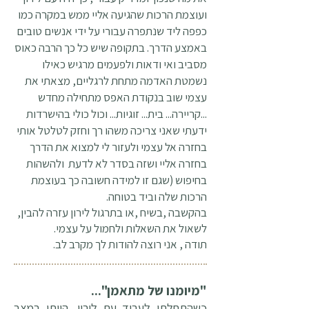
ועוצמת הרכות שהגיעה אליי ממש במקרה כמו
כפפה ליד שנתפרה עבורי על ידי אנשים טובים
באמצע הדרך. בתקופה שיש כל כך הרבה כאוס
מסביב ואי ודאות ולפעמים מרגיש כאילו
נשמטת האדמה מתחת לרגליים, מצאתי את
עצמי שוב בנקודת האפס מתחילה מחדש
...קריירה... בית... זוגיות... וכול כולי בהישרדות
ידעתי שאני צריכה משהו רך וחזק לטלטל אותי
בחזרה אל עצמי ולעזור לי למצוא את הדרך
בחזרה אליי ושזה בסדר לא לדעת ולהשהות
בחיפוש (שגם זו למידה חשובה כך בעוצמת
הרכות שלה וביד בטוחה.
בהקשבה ,בשיח ,או בתרגול לירון עזרה להבין,
לשאול את השאלות ולחמול על עצמי.
תודה , אני רוצה להודות לך מקרב לב.
"מיומנו של מתאמן"...
כשהתחלתי לעבוד עם לירון, הייתי במצב