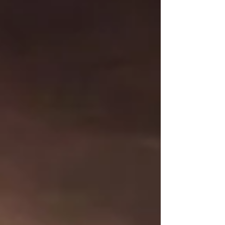
כאשר הוא נותן את המשקל באמון אל הקרקע.
השלב השני, שארצה להבהיר עכשיו, הוא לא
פחות חשוב. והוא ה"push". כלומר בהנחה
שרכשתי מספיק אמון וביטחון בשלב הראשון,
תהייה אפשרות להתחיל לחקור את הסביבה. אך
תחילה א