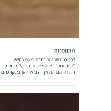
התמסרות
לפני כמה שבועות כתבתי פוסט בנושא
"התמסרות" ופירטתי מה זה בדיוק? מבחינת
הגדרה, מבחינת איך זה נראה? אך בעיקר כתבתי
ותיארתי את השלב הראשון שנקרא : yield. זהו
שלב התפתחותי ראשוני של התינוק בו הוא מוסר
את המשקל שלו אל הקרקע, אל גוף האם. ככה
נוצר מעין בונדינג, התקשרות, בינו לבין האם