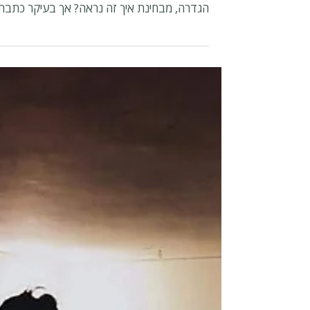
לפני כמה שבועות כתבתי פוסט בנושא
"התמסרות" ופירטתי מה זה בדיוק? מבחינת
הגדרה, מבחינת איך זה נראה? אך בעיקר כתבתי
ותיארתי את השלב הראשון שנקרא : yield. זהו
שלב התפתחותי ראשוני של התינוק בו הוא מוסר
את המשקל שלו אל הקרקע, אל גוף האם. ככה
נוצר מעין בונדינג, התקשרות, בינו לבין האם
כאשר הוא נותן את המשקל באמון אל הקרקע.
השלב השני, שארצה להבהיר עכשיו, הוא לא
פחות חשוב. והוא ה"push". כלומר בהנחה
שרכשתי מספיק אמון וביטחון בשלב הראשון,
תהייה אפשרות להתחיל לחקור את הסביבה. אך
תחילה א